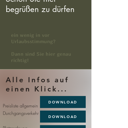
begrüßen zu dürfen
ein wenig in vor
Urlaubsstimmung?
Dann sind Sie hier genau
richtig!
Alle Infos auf
einen Klick...
DOWNLOAD
Preisliste allgemein
Durchgangsverkehr
DOWNLOAD